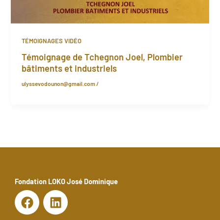
TÉMOIGNAGES VIDÉO
Témoignage de Tchegnon Joel, Plombier
bâtiments et industriels
ulyssevodounon@gmail.com
/
Fondation LOKO José Dominique
F
L
a
i