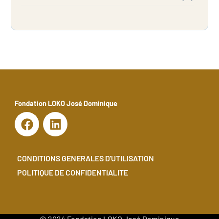
Fondation LOKO José Dominique
F
L
a
i
c
n
e
k
CONDITIONS GENERALES D'UTILISATION
b
e
POLITIQUE DE CONFIDENTIALITE
o
d
o
i
k
n
© 2024 Fondation LOKO José Dominique