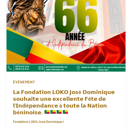
ÉVÈNEMENT
𝗟𝗮 𝗙𝗼𝗻𝗱𝗮𝘁𝗶𝗼𝗻 𝗟𝗢𝗞𝗢 𝗝𝗼𝘀é 𝗗𝗼𝗺𝗶𝗻𝗶𝗾𝘂𝗲
𝘀𝗼𝘂𝗵𝗮𝗶𝘁𝗲 𝘂𝗻𝗲 𝗲𝘅𝗰𝗲𝗹𝗹𝗲𝗻𝘁𝗲 𝗙ê𝘁𝗲 𝗱𝗲
𝗹’𝗜𝗻𝗱é𝗽𝗲𝗻𝗱𝗮𝗻𝗰𝗲 à 𝘁𝗼𝘂𝘁𝗲 𝗹𝗮 𝗡𝗮𝘁𝗶𝗼𝗻
𝗯é𝗻𝗶𝗻𝗼𝗶𝘀𝗲.
Fondation LOKO Jose Dominique
/