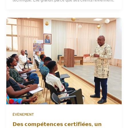
ÉVÈNEMENT
𝗗𝗲𝘀 𝗰𝗼𝗺𝗽𝗲́𝘁𝗲𝗻𝗰𝗲𝘀 𝗰𝗲𝗿𝘁𝗶𝗳𝗶𝗲́𝗲𝘀, 𝘂𝗻