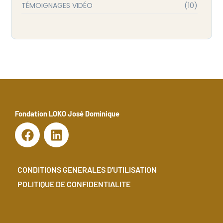
TÉMOIGNAGES VIDÉO
(10)
Fondation LOKO José Dominique
F
L
a
i
c
n
e
k
CONDITIONS GENERALES D'UTILISATION
b
e
POLITIQUE DE CONFIDENTIALITE
o
d
o
i
k
n